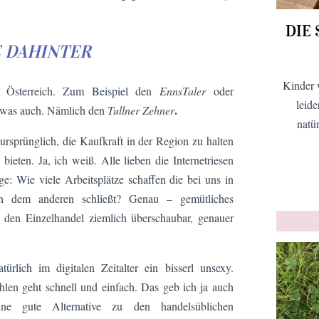
DIE
E DAHINTER
Kinder 
n Österreich. Zum Beispiel den
EnnsTaler
oder
leid
.
 sowas auch. Nämlich den
Tullner Zehner
natü
sprünglich, die Kaufkraft in der Region zu halten
bieten. Ja, ich weiß. Alle lieben die Internetriesen
 Wie viele Arbeitsplätze schaffen die bei uns in
h dem anderen schließt? Genau – gemütliches
en Einzelhandel ziemlich überschaubar, genauer
ürlich im digitalen Zeitalter ein bisserl unsexy.
en geht schnell und einfach. Das geb ich ja auch
e gute Alternative zu den handelsüblichen