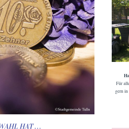
Ha
Für all
gern in
WAHL HAT …