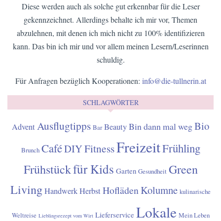
Diese werden auch als solche gut erkennbar für die Leser
gekennzeichnet. Allerdings behalte ich mir vor, Themen
abzulehnen, mit denen ich mich nicht zu 100% identifizieren
kann. Das bin ich mir und vor allem meinen Lesern/Leserinnen
schuldig.
Für Anfragen bezüglich Kooperationen:
info@die-tullnerin.at
SCHLAGWÖRTER
Ausflugtipps
Bio
Bin dann mal weg
Advent
Beauty
Bar
Freizeit
Café
Frühling
Fitness
DIY
Brunch
für Kids
Frühstück
Green
Garten
Gesundheit
Living
Kolumne
Hofläden
Handwerk
Herbst
kulinarische
Lokale
Lieferservice
Weltreise
Mein Leben
Lieblingsrezept vom Wirt