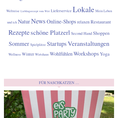
Lokale
Lieferservice
Weltreise
Mein Leben
Lieblingsrezept vom Wirt
News
Natur
Online-Shops
Restaurant
relaxen
und ich
Rezepte
schöne Platzerl
Shoppen
Second Hand
Veranstaltungen
Sommer
Startups
Spielplätze
Workshops
Wohlfühlen
Yoga
Winter
Wellness
Wirtshaus
FÜR NASCHKATZEN …