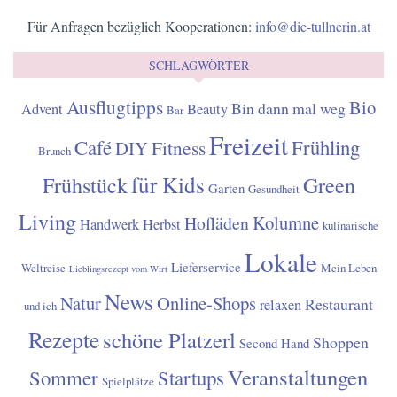
Für Anfragen bezüglich Kooperationen:
info@die-tullnerin.at
SCHLAGWÖRTER
Ausflugtipps
Bio
Bin dann mal weg
Advent
Beauty
Bar
Freizeit
Café
Frühling
Fitness
DIY
Brunch
für Kids
Frühstück
Green
Garten
Gesundheit
Living
Kolumne
Hofläden
Handwerk
Herbst
kulinarische
Lokale
Lieferservice
Weltreise
Mein Leben
Lieblingsrezept vom Wirt
News
Natur
Online-Shops
Restaurant
relaxen
und ich
Rezepte
schöne Platzerl
Shoppen
Second Hand
Veranstaltungen
Sommer
Startups
Spielplätze