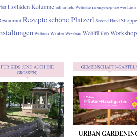
Kolumne
Hofläden
bst
Liefe
kulinarische Weltreise
Lieblingsrezept vom Wirt
Rezepte
schöne Platzerl
Restaurant
Shopp
Second Hand
nstaltungen
Workshop
Wohlfühlen
Winter
Wellness
Wirtshaus
FÜR KIDS (UND AUCH DIE
GEMEINSCHAFTS-GARTEL
GROSSEN)
URBAN GARDENIN