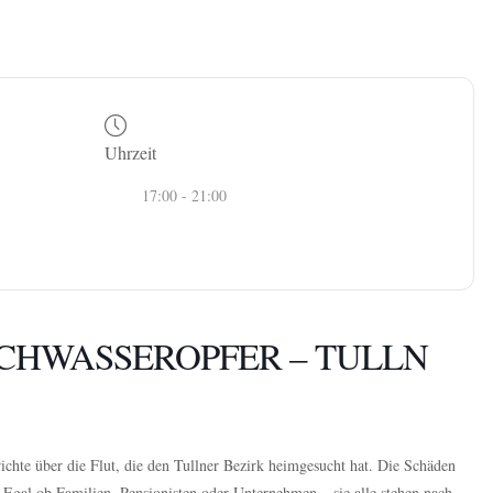
Uhrzeit
17:00 - 21:00
CHWASSEROPFER – TULLN
hte über die Flut, die den Tullner Bezirk heimgesucht hat. Die Schäden
 Egal ob Familien, Pensionisten oder Unternehmen – sie alle stehen nach