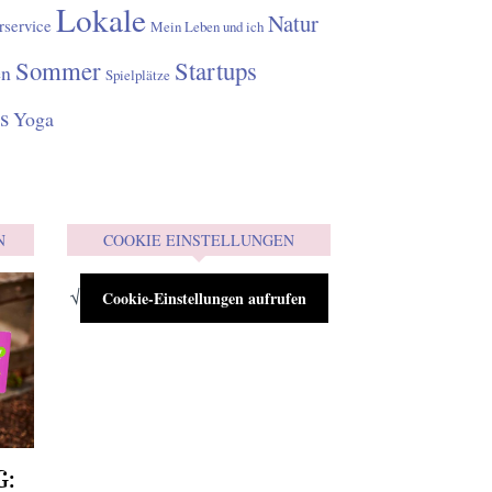
Lokale
Natur
rservice
Mein Leben und ich
Sommer
Startups
en
Spielplätze
s
Yoga
N
COOKIE EINSTELLUNGEN
√
Cookie-Einstellungen aufrufen
G: