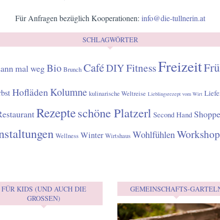
Für Anfragen bezüglich Kooperationen:
info@die-tullnerin.at
SCHLAGWÖRTER
Freizeit
Café
Frü
Fitness
Bio
DIY
dann mal weg
Brunch
Kolumne
Hofläden
bst
Liefe
kulinarische Weltreise
Lieblingsrezept vom Wirt
Rezepte
schöne Platzerl
Restaurant
Shopp
Second Hand
nstaltungen
Workshop
Wohlfühlen
Winter
Wellness
Wirtshaus
FÜR KIDS (UND AUCH DIE
GEMEINSCHAFTS-GARTEL
GROSSEN)