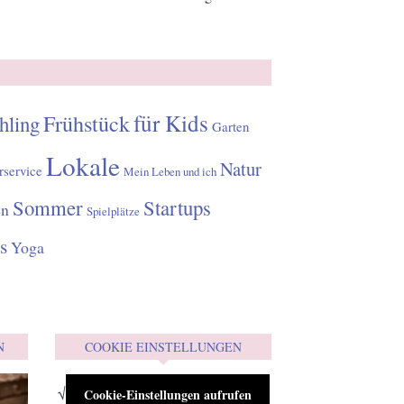
für Kids
Frühstück
hling
Garten
Lokale
Natur
rservice
Mein Leben und ich
Sommer
Startups
en
Spielplätze
s
Yoga
N
COOKIE EINSTELLUNGEN
√
Cookie-Einstellungen aufrufen