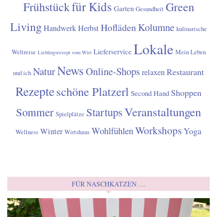
für Kids
Frühstück
Green
Garten
Gesundheit
Living
Kolumne
Hofläden
Handwerk
Herbst
kulinarische
Lokale
Lieferservice
Weltreise
Mein Leben
Lieblingsrezept vom Wirt
News
Natur
Online-Shops
Restaurant
relaxen
und ich
Rezepte
schöne Platzerl
Shoppen
Second Hand
Veranstaltungen
Sommer
Startups
Spielplätze
Workshops
Wohlfühlen
Yoga
Winter
Wellness
Wirtshaus
FÜR NASCHKATZEN …