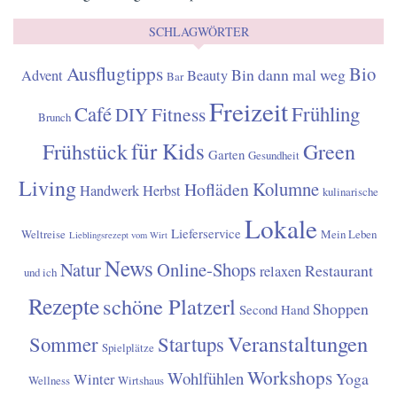
SCHLAGWÖRTER
Ausflugtipps
Bio
Bin dann mal weg
Advent
Beauty
Bar
Freizeit
Café
Frühling
Fitness
DIY
Brunch
für Kids
Frühstück
Green
Garten
Gesundheit
Living
Kolumne
Hofläden
Handwerk
Herbst
kulinarische
Lokale
Lieferservice
Weltreise
Mein Leben
Lieblingsrezept vom Wirt
News
Natur
Online-Shops
Restaurant
relaxen
und ich
Rezepte
schöne Platzerl
Shoppen
Second Hand
Veranstaltungen
Sommer
Startups
Spielplätze
Workshops
Wohlfühlen
Yoga
Winter
Wellness
Wirtshaus