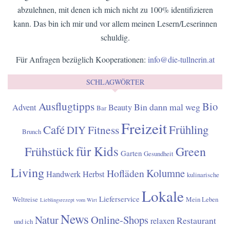
abzulehnen, mit denen ich mich nicht zu 100% identifizieren
kann. Das bin ich mir und vor allem meinen Lesern/Leserinnen
schuldig.
Für Anfragen bezüglich Kooperationen:
info@die-tullnerin.at
SCHLAGWÖRTER
Ausflugtipps
Bio
Bin dann mal weg
Advent
Beauty
Bar
Freizeit
Café
Frühling
Fitness
DIY
Brunch
für Kids
Frühstück
Green
Garten
Gesundheit
Living
Kolumne
Hofläden
Handwerk
Herbst
kulinarische
Lokale
Lieferservice
Weltreise
Mein Leben
Lieblingsrezept vom Wirt
News
Natur
Online-Shops
Restaurant
relaxen
und ich