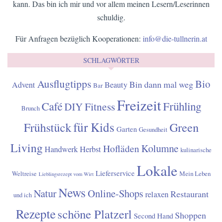
kann. Das bin ich mir und vor allem meinen Lesern/Leserinnen
schuldig.
Für Anfragen bezüglich Kooperationen:
info@die-tullnerin.at
SCHLAGWÖRTER
Ausflugtipps
Bio
Bin dann mal weg
Advent
Beauty
Bar
Freizeit
Café
Frühling
Fitness
DIY
Brunch
für Kids
Frühstück
Green
Garten
Gesundheit
Living
Kolumne
Hofläden
Handwerk
Herbst
kulinarische
Lokale
Lieferservice
Weltreise
Mein Leben
Lieblingsrezept vom Wirt
News
Natur
Online-Shops
Restaurant
relaxen
und ich
Rezepte
schöne Platzerl
Shoppen
Second Hand