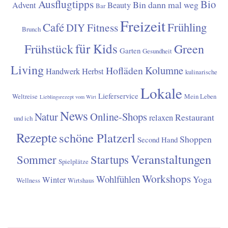
Ausflugtipps
Bio
Bin dann mal weg
Advent
Beauty
Bar
Freizeit
Café
Frühling
Fitness
DIY
Brunch
für Kids
Frühstück
Green
Garten
Gesundheit
Living
Kolumne
Hofläden
Handwerk
Herbst
kulinarische
Lokale
Lieferservice
Weltreise
Mein Leben
Lieblingsrezept vom Wirt
News
Natur
Online-Shops
Restaurant
relaxen
und ich
Rezepte
schöne Platzerl
Shoppen
Second Hand
Veranstaltungen
Sommer
Startups
Spielplätze
Workshops
Wohlfühlen
Yoga
Winter
Wellness
Wirtshaus