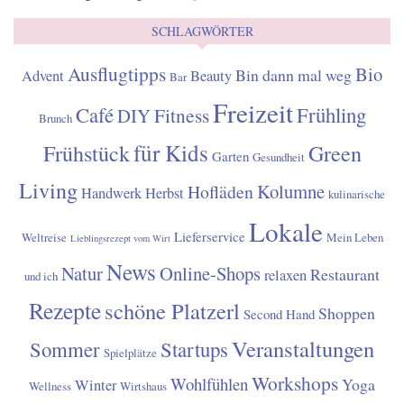
SCHLAGWÖRTER
Ausflugtipps
Bio
Bin dann mal weg
Advent
Beauty
Bar
Freizeit
Café
Frühling
Fitness
DIY
Brunch
für Kids
Frühstück
Green
Garten
Gesundheit
Living
Kolumne
Hofläden
Handwerk
Herbst
kulinarische
Lokale
Lieferservice
Weltreise
Mein Leben
Lieblingsrezept vom Wirt
News
Natur
Online-Shops
Restaurant
relaxen
und ich
Rezepte
schöne Platzerl
Shoppen
Second Hand
Veranstaltungen
Sommer
Startups
Spielplätze
Workshops
Wohlfühlen
Yoga
Winter
Wellness
Wirtshaus