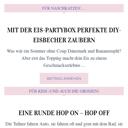
kann. Das bin ich mir und vor allem meinen Lesern/Leserinnen
schuldig.
Für Anfragen bezüglich Kooperationen:
info@die-tullnerin.at
SCHLAGWÖRTER
Ausflugtipps
Bio
Bin dann mal weg
Advent
Beauty
Bar
Freizeit
Café
Frühling
Fitness
DIY
Brunch
für Kids
Frühstück
Green
Garten
Gesundheit
Living
Kolumne
Hofläden
Handwerk
Herbst
kulinarische
Lokale
Lieferservice
Weltreise
Mein Leben
Lieblingsrezept vom Wirt
News
Natur
Online-Shops
Restaurant
relaxen
und ich
Rezepte
schöne Platzerl
Shoppen
Second Hand