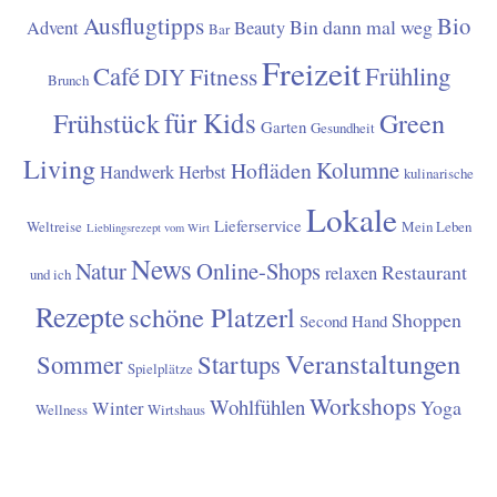
E-Mail*
ANMELDEN
Einwilligung*
Ich stimme zu, von der Tullnerin den
monatlichen Newsletter zu erhalten.
KOOPERATION MIT DER TULLNERIN
Gerne stehe ich für werbliche Kooperationen zur Verfügung.
Diese werden auch als solche gut erkennbar für die Leser
gekennzeichnet. Allerdings behalte ich mir vor, Themen
abzulehnen, mit denen ich mich nicht zu 100% identifizieren