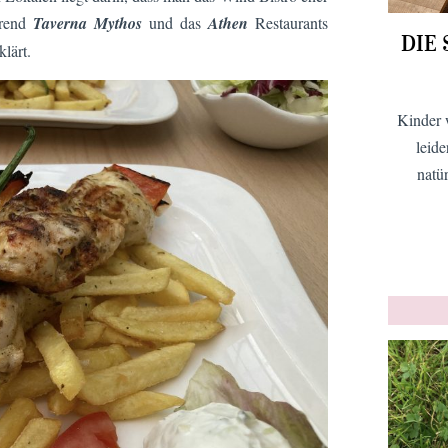
hrend
Taverna Mythos
und das
Athen
Restaurants
DIE
lärt.
Kinder 
leid
natü