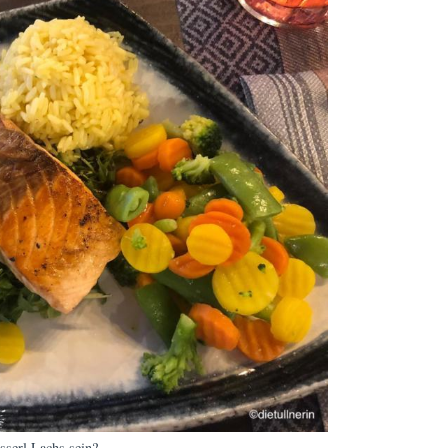
isserl Lachs sein?