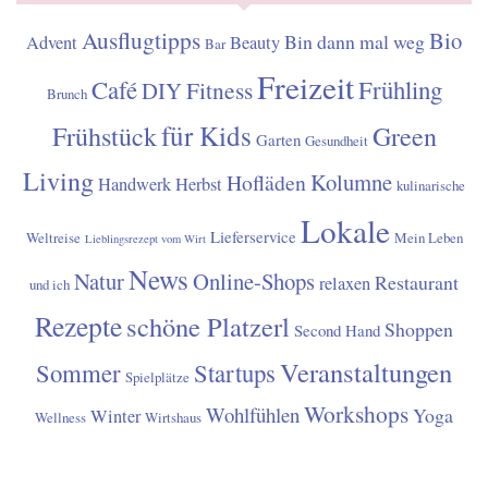
Ausflugtipps
Bio
Bin dann mal weg
Advent
Beauty
Bar
Freizeit
Café
Frühling
Fitness
DIY
Brunch
für Kids
Frühstück
Green
Garten
Gesundheit
Living
Kolumne
Hofläden
Handwerk
Herbst
kulinarische
Lokale
Lieferservice
Weltreise
Mein Leben
Lieblingsrezept vom Wirt
News
Natur
Online-Shops
Restaurant
relaxen
und ich
Rezepte
schöne Platzerl
Shoppen
Second Hand
Veranstaltungen
Sommer
Startups
Spielplätze
Workshops
Wohlfühlen
Yoga
Winter
Wellness
Wirtshaus