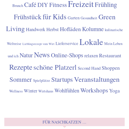
Diese werden auch als solche gut erkennbar für die Leser
gekennzeichnet. Allerdings behalte ich mir vor, Themen
abzulehnen, mit denen ich mich nicht zu 100% identifizieren
kann. Das bin ich mir und vor allem meinen Lesern/Leserinnen
schuldig.
Für Anfragen bezüglich Kooperationen:
info@die-tullnerin.at
SCHLAGWÖRTER
Ausflugtipps
Bio
Bin dann mal weg
Advent
Beauty
Bar
Freizeit
Café
Frühling
Fitness
DIY
Brunch
für Kids
Frühstück
Green
Garten
Gesundheit
Living
Kolumne
Hofläden
Handwerk
Herbst
kulinarische
Lokale
Lieferservice
Weltreise
Mein Leben
Lieblingsrezept vom Wirt