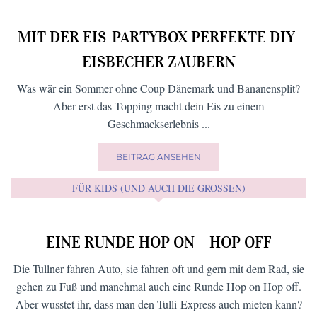
News
Natur
Online-Shops
Restaurant
relaxen
und ich
Rezepte
schöne Platzerl
Shoppen
Second Hand
Veranstaltungen
Sommer
Startups
Spielplätze
Workshops
Wohlfühlen
Yoga
Winter
Wellness
Wirtshaus
FÜR NASCHKATZEN …
MIT DER EIS-PARTYBOX PERFEKTE DIY-
EISBECHER ZAUBERN
Was wär ein Sommer ohne Coup Dänemark und Bananensplit?
Aber erst das Topping macht dein Eis zu einem