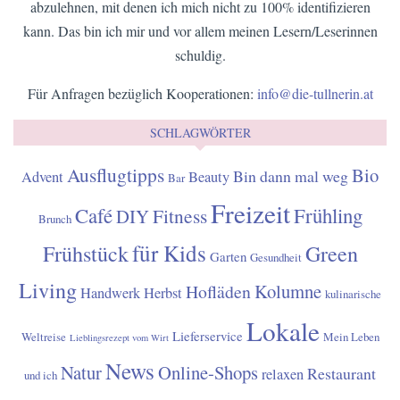
abzulehnen, mit denen ich mich nicht zu 100% identifizieren
kann. Das bin ich mir und vor allem meinen Lesern/Leserinnen
schuldig.
Für Anfragen bezüglich Kooperationen:
info@die-tullnerin.at
SCHLAGWÖRTER
Ausflugtipps
Bio
Bin dann mal weg
Advent
Beauty
Bar
Freizeit
Café
Frühling
Fitness
DIY
Brunch
für Kids
Frühstück
Green
Garten
Gesundheit
Living
Kolumne
Hofläden
Handwerk
Herbst
kulinarische
Lokale
Lieferservice
Weltreise
Mein Leben
Lieblingsrezept vom Wirt
News
Natur
Online-Shops
Restaurant
relaxen
und ich