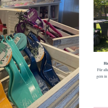
Ha
Für all
gern in