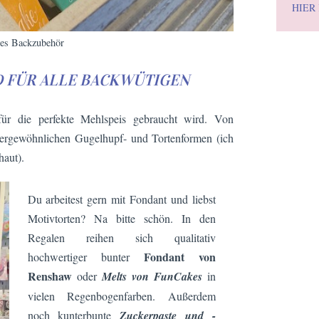
HIER
tes Backzubehör
D FÜR ALLE BACKWÜTIGEN
für die perfekte Mehlspeis gebraucht wird. Von
ßergewöhnlichen Gugelhupf- und Tortenformen (ich
haut).
Du arbeitest gern mit Fondant und liebst
Motivtorten? Na bitte schön. In den
Regalen reihen sich qualitativ
Fondant von
hochwertiger bunter
Renshaw
oder
Melts von FunCakes
in
vielen Regenbogenfarben. Außerdem
noch kunterbunte
Zuckerpaste und -