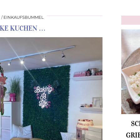
1
EINKAUFSBUMMEL
CKE KUCHEN …
SC
GRI