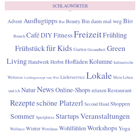
SCHLAGWÖRTER
Ausflugtipps
Bio
Bin dann mal weg
Advent
Beauty
Bar
Freizeit
Café
Frühling
Fitness
DIY
Brunch
für Kids
Frühstück
Green
Garten
Gesundheit
Living
Kolumne
Hofläden
Handwerk
Herbst
kulinarische
Lokale
Lieferservice
Weltreise
Mein Leben
Lieblingsrezept vom Wirt
News
Natur
Online-Shops
Restaurant
relaxen
und ich
Rezepte
schöne Platzerl
Shoppen
Second Hand
Veranstaltungen
Sommer
Startups
Spielplätze
Workshops
Wohlfühlen
Yoga
Winter
Wellness
Wirtshaus