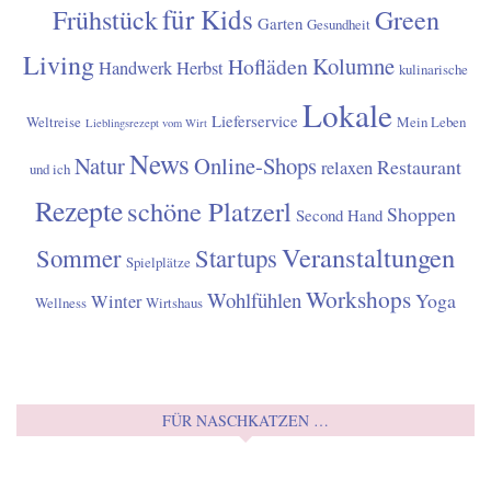
Einwilligung*
Ich stimme zu, von der Tullnerin den
monatlichen Newsletter zu erhalten.
KOOPERATION MIT DER TULLNERIN
Gerne stehe ich für werbliche Kooperationen zur Verfügung.
Diese werden auch als solche gut erkennbar für die Leser
gekennzeichnet. Allerdings behalte ich mir vor, Themen
abzulehnen, mit denen ich mich nicht zu 100% identifizieren
kann. Das bin ich mir und vor allem meinen Lesern/Leserinnen
schuldig.
Für Anfragen bezüglich Kooperationen:
info@die-tullnerin.at