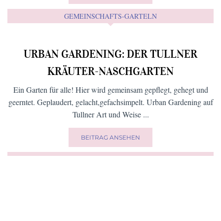
FÜR NASCHKATZEN …
MIT DER EIS-PARTYBOX PERFEKTE DIY-
EISBECHER ZAUBERN
Was wär ein Sommer ohne Coup Dänemark und Bananensplit?
Aber erst das Topping macht dein Eis zu einem
Geschmackserlebnis ...
BEITRAG ANSEHEN
FÜR KIDS (UND AUCH DIE GROSSEN)
EINE RUNDE HOP ON – HOP OFF