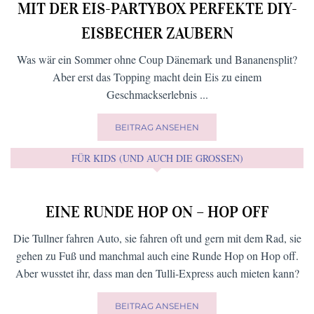
SCHLAGWÖRTER
Ausflugtipps
Bio
Bin dann mal weg
Advent
Beauty
Bar
Freizeit
Café
Frühling
Fitness
DIY
Brunch
für Kids
Frühstück
Green
Garten
Gesundheit
Living
Kolumne
Hofläden
Handwerk
Herbst
kulinarische
Lokale
Lieferservice
Weltreise
Mein Leben
Lieblingsrezept vom Wirt
News
Natur
Online-Shops
Restaurant
relaxen
und ich
Rezepte
schöne Platzerl
Shoppen
Second Hand
Veranstaltungen
Sommer
Startups
Spielplätze
Workshops
Wohlfühlen
Yoga
Winter
Wellness
Wirtshaus