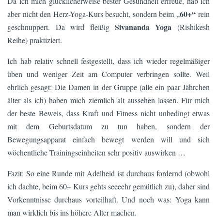
Da ich mich glücklicherweise bester Gesundheit erfreue, hab ich
60+“
aber nicht den Herz-Yoga-Kurs besucht, sondern beim „
rein
Sivananda Yoga
geschnuppert. Da wird fleißig
(Rishikesh
Reihe) praktiziert.
Ich hab relativ schnell festgestellt, dass ich wieder regelmäßiger
üben und weniger Zeit am Computer verbringen sollte. Weil
ehrlich gesagt: Die Damen in der Gruppe (alle ein paar Jährchen
älter als ich) haben mich ziemlich alt aussehen lassen. Für mich
der beste Beweis, dass Kraft und Fitness nicht unbedingt etwas
mit dem Geburtsdatum zu tun haben, sondern der
Bewegungsapparat einfach bewegt werden will und sich
wöchentliche Trainingseinheiten sehr positiv auswirken …
Fazit: So eine Runde mit Adelheid ist durchaus fordernd (obwohl
ich dachte, beim 60+ Kurs gehts seeeehr gemütlich zu), daher sind
Vorkenntnisse durchaus vorteilhaft. Und noch was: Yoga kann
man wirklich bis ins höhere Alter machen.