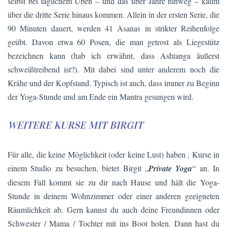
selbst bei täglichem Üben – und das über Jahre hinweg – kaum
über die dritte Serie hinaus kommen. Allein in der ersten Serie, die
90 Minuten dauert, werden 41 Asanas in strikter Reihenfolge
geübt. Davon etwa 60 Posen, die man getrost als Liegestütz
bezeichnen kann (hab ich erwähnt, dass Ashtanga äußerst
schweißtreibend ist?). Mit dabei sind unter anderem noch die
Krähe und der Kopfstand. Typisch ist auch, dass immer zu Beginn
der Yoga-Stunde und am Ende ein Mantra gesungen wird.
WEITERE KURSE MIT BIRGIT
Für alle, die keine Möglichkeit (oder keine Lust) haben , Kurse in
einem Studio zu besuchen, bietet Birgit „
Private Yoga
“ an. In
diesem Fall kommt sie zu dir nach Hause und hält die Yoga-
Stunde in deinem Wohnzimmer oder einer anderen geeigneten
Räumlichkeit ab. Gern kannst du auch deine Freundinnen oder
Schwester / Mama / Tochter mit ins Boot holen. Dann hast du