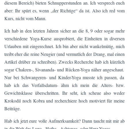
diesem Bereich) bieten Schnupperstunden an. Ich versprech euch
aber: Ihr spürt es, wenn „der Richtige“ da ist. Also ich red vom
Kurs, nicht vom Mann.
Ich hab in den letzten Jahren sicher an die 8, 9 oder sogar mehr
verschiedene Yoga-Kurse ausprobiert, die Einheiten in diversen
Urlauben mit eingerechnet. Ich bin aber nicht wankelmütig, mich
treibt eher die reine Neugier (und vermutlich der Drang, mal einen
Artikel drüber zu schreiben). Zwecks Recherche hab ich kürzlich
sogar Chakren-, Sivananda- und Rücken-Yoga näher angeschaut.
Nur bei Schwangeren- und Kinder-Yoga musste ich passen, da
hab ich das Verfallsdatum- ähm ich mein die Alters- bzw.
Gewichtsklasse überschritten. Ihr seht, ich scheue also weder
Krokodil noch Kobra und recherchiere hoch motiviert für meine
Beiträge.
Hab ich jetzt eure volle Aufmerksamkeit? Dann taucht mit mir ab
in die Welt des Luna-, Hatha-, Ashtanga- oder Herz-Yogas …