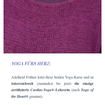
YOGA FÜRS HERZ:
Adelheid Follner leitet diese beiden Yoga-Kurse und ist
österreichweit
die einzige
(zumindest bis jetzt)
zertifizierte
-Lehrerin
Cardiac-Yoga®
(auch
Yoga of
the Heart®
genannt).