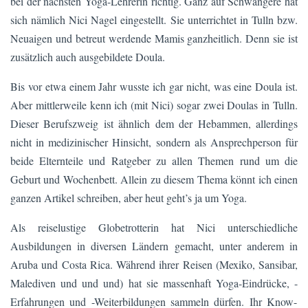
bei der nächsten Yoga-Lehrerin richtig. Ganz auf Schwangere hat
sich nämlich Nici Nagel eingestellt. Sie unterrichtet in Tulln bzw.
Neuaigen und betreut werdende Mamis ganzheitlich. Denn sie ist
zusätzlich auch ausgebildete Doula.
Bis vor etwa einem Jahr wusste ich gar nicht, was eine Doula ist.
Aber mittlerweile kenn ich (mit Nici) sogar zwei Doulas in Tulln.
Dieser Berufszweig ist ähnlich dem der Hebammen, allerdings
nicht in medizinischer Hinsicht, sondern als Ansprechperson für
beide Elternteile und Ratgeber zu allen Themen rund um die
Geburt und Wochenbett. Allein zu diesem Thema könnt ich einen
ganzen Artikel schreiben, aber heut geht’s ja um Yoga.
Als reiselustige Globetrotterin hat Nici unterschiedliche
Ausbildungen in diversen Ländern gemacht, unter anderem in
Aruba und Costa Rica. Während ihrer Reisen (Mexiko, Sansibar,
Malediven und und und) hat sie massenhaft Yoga-Eindrücke, -
Erfahrungen und -Weiterbildungen sammeln dürfen. Ihr Know-