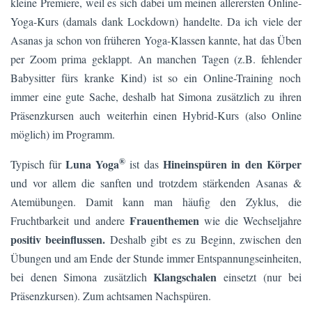
kleine Premiere, weil es sich dabei um meinen allerersten Online-
Yoga-Kurs (damals dank Lockdown) handelte. Da ich viele der
Asanas ja schon von früheren Yoga-Klassen kannte, hat das Üben
per Zoom prima geklappt. An manchen Tagen (z.B. fehlender
Babysitter fürs kranke Kind) ist so ein Online-Training noch
immer eine gute Sache, deshalb hat Simona zusätzlich zu ihren
Präsenzkursen auch weiterhin einen Hybrid-Kurs (also Online
möglich) im Programm.
®
Luna Yoga
Hineinspüren in den Körper
Typisch für
ist das
und vor allem die sanften und trotzdem stärkenden Asanas &
Atemübungen. Damit kann man häufig den Zyklus, die
Frauenthemen
Fruchtbarkeit und andere
wie die Wechseljahre
positiv beeinflussen.
Deshalb gibt es zu Beginn, zwischen den
Übungen und am Ende der Stunde immer Entspannungseinheiten,
Klangschalen
bei denen Simona zusätzlich
einsetzt (nur bei
Präsenzkursen). Zum achtsamen Nachspüren.