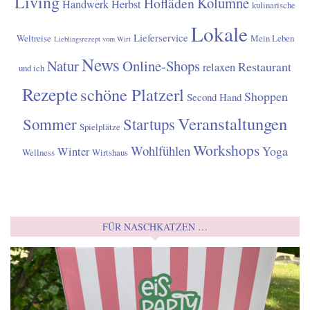
Living
Kolumne
Hofläden
Handwerk
Herbst
kulinarische
Lokale
Lieferservice
Weltreise
Mein Leben
Lieblingsrezept vom Wirt
News
Natur
Online-Shops
Restaurant
relaxen
und ich
Rezepte
schöne Platzerl
Shoppen
Second Hand
Veranstaltungen
Sommer
Startups
Spielplätze
Workshops
Wohlfühlen
Yoga
Winter
Wellness
Wirtshaus
FÜR NASCHKATZEN …