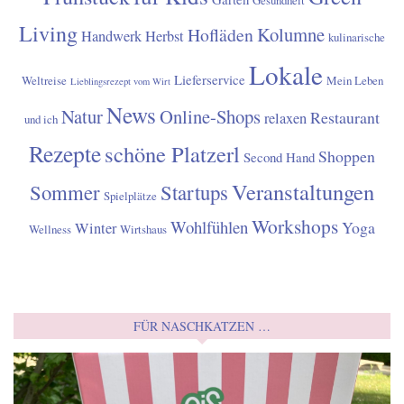
Gesundheit
Living
Kolumne
Hofläden
Handwerk
Herbst
kulinarische
Lokale
Lieferservice
Weltreise
Mein Leben
Lieblingsrezept vom Wirt
News
Natur
Online-Shops
Restaurant
relaxen
und ich
Rezepte
schöne Platzerl
Shoppen
Second Hand
Veranstaltungen
Sommer
Startups
Spielplätze
Workshops
Wohlfühlen
Yoga
Winter
Wellness
Wirtshaus
FÜR NASCHKATZEN …