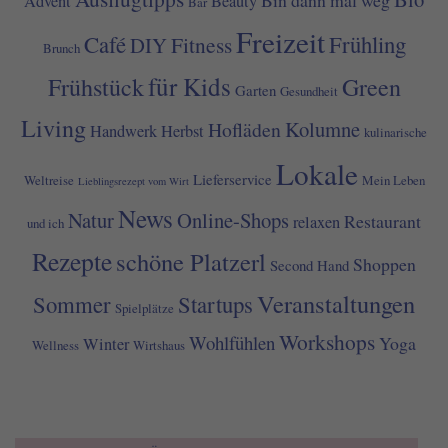
Advent
Beauty
Bar
Freizeit
Café
Frühling
Fitness
DIY
Brunch
für Kids
Frühstück
Green
Garten
Gesundheit
Living
Kolumne
Hofläden
Handwerk
Herbst
kulinarische
Lokale
Lieferservice
Weltreise
Mein Leben
Lieblingsrezept vom Wirt
News
Natur
Online-Shops
Restaurant
relaxen
und ich
Rezepte
schöne Platzerl
Shoppen
Second Hand
Veranstaltungen
Sommer
Startups
Spielplätze
Workshops
Wohlfühlen
Yoga
Winter
Wellness
Wirtshaus