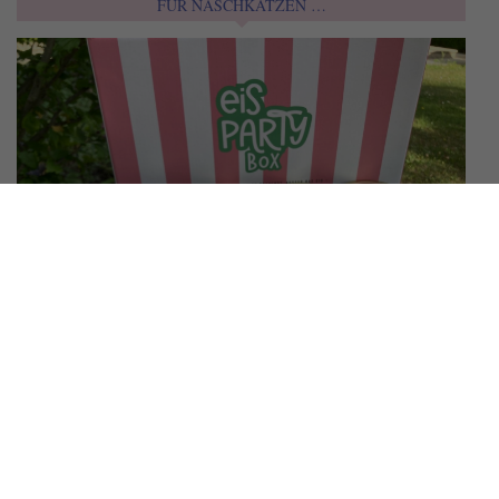
FÜR NASCHKATZEN …
MIT DER EIS-PARTYBOX PERFEKTE DIY-
EISBECHER ZAUBERN
Was wär ein Sommer ohne Coup Dänemark und Bananensplit?