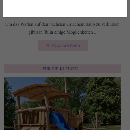
SCHMAUSEN WIE IM URLAUB:
GRIECHISCHE LOKALE IN TULLN
Um das Warten auf den nächsten Griechenurlaub zu verkürzen,
gibt's in Tulln einige Möglichkeiten ...
BEITRAG ANSEHEN
FÜR DIE KLEINEN …