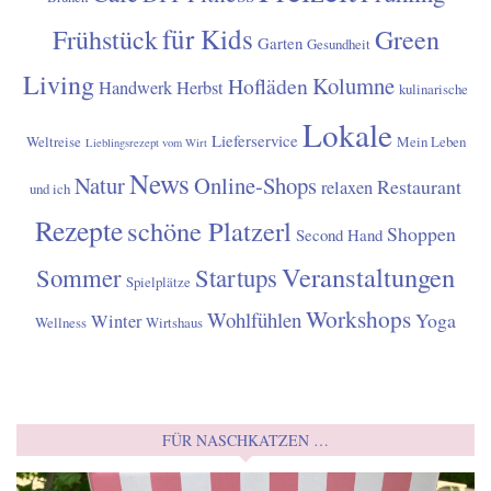
für Kids
Frühstück
Green
Garten
Gesundheit
Living
Kolumne
Hofläden
Handwerk
Herbst
kulinarische
Lokale
Lieferservice
Weltreise
Mein Leben
Lieblingsrezept vom Wirt
News
Natur
Online-Shops
Restaurant
relaxen
und ich
Rezepte
schöne Platzerl
Shoppen
Second Hand
Veranstaltungen
Sommer
Startups
Spielplätze
Workshops
Wohlfühlen
Yoga
Winter
Wellness
Wirtshaus
FÜR NASCHKATZEN …