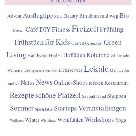
SCHLAGWÖRTER
Ausflugtipps
Bio
Bin dann mal weg
Advent
Beauty
Bar
Freizeit
Café
Frühling
Fitness
DIY
Brunch
für Kids
Frühstück
Green
Garten
Gesundheit
Living
Kolumne
Hofläden
Handwerk
Herbst
kulinarische
Lokale
Lieferservice
Weltreise
Mein Leben
Lieblingsrezept vom Wirt
News
Natur
Online-Shops
Restaurant
relaxen
und ich
Rezepte
schöne Platzerl
Shoppen
Second Hand
Veranstaltungen
Sommer
Startups
Spielplätze
Workshops
Wohlfühlen
Yoga
Winter
Wellness
Wirtshaus