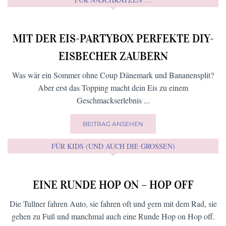
Lokale
Lieferservice
Weltreise
Mein Leben
Lieblingsrezept vom Wirt
News
Natur
Online-Shops
Restaurant
relaxen
und ich
Rezepte
schöne Platzerl
Shoppen
Second Hand
Veranstaltungen
Sommer
Startups
Spielplätze
Workshops
Wohlfühlen
Yoga
Winter
Wellness
Wirtshaus
FÜR NASCHKATZEN …
MIT DER EIS-PARTYBOX PERFEKTE DIY-
EISBECHER ZAUBERN
Was wär ein Sommer ohne Coup Dänemark und Bananensplit?