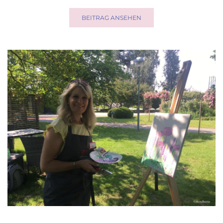
einem der vielen Tullner Spielplätze. Und derer gibt es viele ...
BEITRAG ANSEHEN
KREATIV IN TULLN
EINE RUNDE CHILLEN MIT ZENDOODLEN
Wenn's mal wieder rund geht, hilft dir Zendoodlen schnell, um
dich wieder zu erden und zu entspannen ...
BEITRAG ANSEHEN