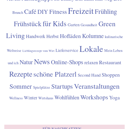
Gerne stehe ich für werbliche Kooperationen zur Verfügung.
Diese werden auch als solche gut erkennbar für die Leser
gekennzeichnet. Allerdings behalte ich mir vor, Themen
abzulehnen, mit denen ich mich nicht zu 100% identifizieren
kann. Das bin ich mir und vor allem meinen Lesern/Leserinnen
schuldig.
Für Anfragen bezüglich Kooperationen:
info@die-tullnerin.at
SCHLAGWÖRTER
Ausflugtipps
Bio
Bin dann mal weg
Advent
Beauty
Bar
Freizeit
Café
Frühling
Fitness
DIY
Brunch
für Kids
Frühstück
Green
Garten
Gesundheit
Living
Kolumne
Hofläden
Handwerk
Herbst
kulinarische