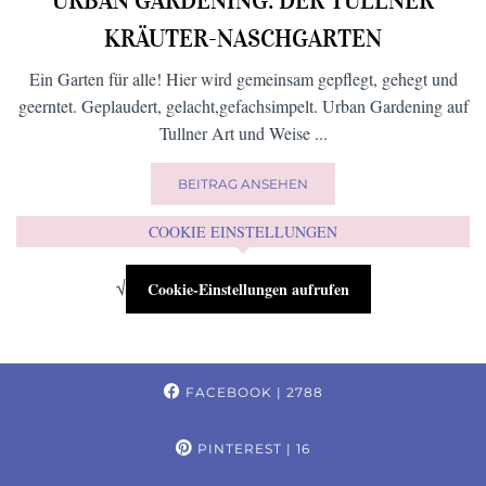
URBAN GARDENING: DER TULLNER
KRÄUTER-NASCHGARTEN
Ein Garten für alle! Hier wird gemeinsam gepflegt, gehegt und
geerntet. Geplaudert, gelacht,gefachsimpelt. Urban Gardening auf
Tullner Art und Weise ...
BEITRAG ANSEHEN
COOKIE EINSTELLUNGEN
√
Cookie-Einstellungen aufrufen
FACEBOOK
| 2788
PINTEREST
| 16