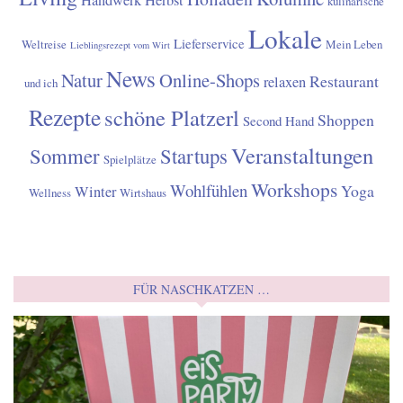
Handwerk
Herbst
kulinarische
Lokale
Lieferservice
Weltreise
Mein Leben
Lieblingsrezept vom Wirt
News
Natur
Online-Shops
Restaurant
relaxen
und ich
Rezepte
schöne Platzerl
Shoppen
Second Hand
Veranstaltungen
Sommer
Startups
Spielplätze
Workshops
Wohlfühlen
Yoga
Winter
Wellness
Wirtshaus
FÜR NASCHKATZEN …