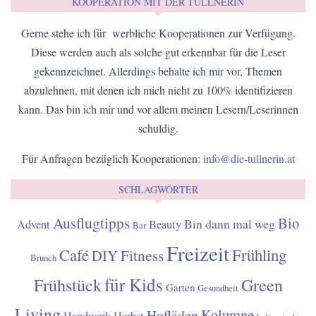
KOOPERATION MIT DER TULLNERIN
Gerne stehe ich für werbliche Kooperationen zur Verfügung.
Diese werden auch als solche gut erkennbar für die Leser
gekennzeichnet. Allerdings behalte ich mir vor, Themen
abzulehnen, mit denen ich mich nicht zu 100% identifizieren
kann. Das bin ich mir und vor allem meinen Lesern/Leserinnen
schuldig.
Für Anfragen bezüglich Kooperationen:
info@die-tullnerin.at
SCHLAGWÖRTER
Ausflugtipps
Bio
Bin dann mal weg
Advent
Beauty
Bar
Freizeit
Café
Frühling
Fitness
DIY
Brunch
für Kids
Frühstück
Green
Garten
Gesundheit
Living
Kolumne
Hofläden