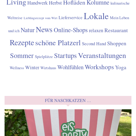
Living
Kolumne
Hofläden
Handwerk
Herbst
kulinarische
Lokale
Lieferservice
Weltreise
Mein Leben
Lieblingsrezept vom Wirt
News
Natur
Online-Shops
Restaurant
relaxen
und ich
Rezepte
schöne Platzerl
Shoppen
Second Hand
Veranstaltungen
Sommer
Startups
Spielplätze
Workshops
Wohlfühlen
Yoga
Winter
Wellness
Wirtshaus
FÜR NASCHKATZEN …