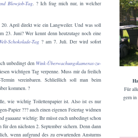
 und Blowjob-Tag
. ? Ich frag mich nur, in welcher
20. April direkt wie ein Langweiler. Und was soll
m 23. Juni? Wer kennt denn heutzutage noch eine
Welt-Schokolade-Tag
? am 7. Juli. Der wird sofort
auch unbedingt den
Wink-Überwachungskameras-zu-
iesen wichtigen Tag verpenne. Muss mir da freilich
-Termin vereinbaren. Schließlich soll man beim
Ha
rüber kommen. ?
Für all
gern in
e, wie wichtig Toilettenpapier ist. Also ist es nur
agen-Papier ??? auch einen eigenen Feiertag widmen
nd gaaaanz wichtig: Ihr müsst euch unbedingt schon
in für den nächsten 2. September sichern. Denn dann
klich, wenn aufgrund des zu erwartenden Ansturms