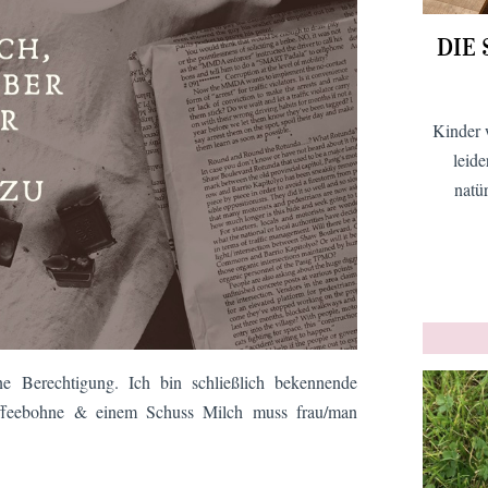
DIE
Kinder 
leid
natü
ne Berechtigung. Ich bin schließlich bekennende
affeebohne & einem Schuss Milch muss frau/man