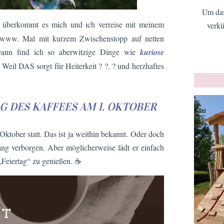
Um das
überkommt es mich und ich verreise mit meinem
verkü
 www. Mal mit kurzem Zwischenstopp auf netten
Dann find ich so aberwitzige Dinge wie
kuriose
 Weil DAS sorgt für Heiterkeit ? ?. ? und herzhaftes
AG DES KAFFEES AM 1. OKTOBER
Oktober statt. Das ist ja weithin bekannt. Oder doch
lang verborgen. Aber möglicherweise lädt er einfach
„Feiertag“ zu genießen. ☕