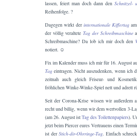
lassen, feiert man doch dann den
Schnitzel-
Reihenfolge. ?
Dagegen wirkt der
internationale Kiffertag
am 
der völlig veraltete
Tag der Schreibmaschine
a
Schreibmaschine? Da lob ich mir doch den
notiert. ☺️
Fix im Kalender muss ich mir für 16. August 
Tag
eintragen. Nicht auszudenken, wenn ich d
zeitnah auch gleich Friseur- und Kosmetik
fröhlichen Winke-Winke-Spiel nett und adrett 
Seit der Corona-Krise wissen wir außerdem all
recht und billig, wenn wir dem wertvollen 3-L
(am 26. August ist
Tag des Toilettenpapiers
). U
jetzt beim Piercer eures Vertrauens einen Term
ist der
Stich-dir-Ohrringe-Tag
. Einfach schrec