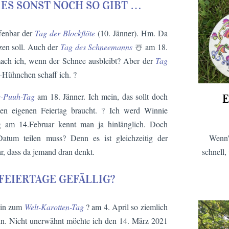
 ES SONST NOCH SO GIBT …
ffenbar der
Tag der Blockflöte
(10. Jänner). Hm. Da
tzen soll. Auch der
Tag des Schneemanns
☃️ am 18.
mach ich, wenn der Schnee ausbleibt? Aber der
Tag
y-Hühnchen schaff ich. ?
e-Puuh-Tag
am 18. Jänner. Ich mein, das sollt doch
E
inen eigenen Feiertag braucht. ? Ich werd Winnie
ag am 14.Februar kennt man ja hinlänglich. Doch
Wenn'
Datum teilen muss? Denn es ist gleichzeitig der
schnell,
r, dass da jemand dran denkt.
FEIERTAGE GEFÄLLIG?
 hin zum
Welt-Karotten-Tag
? am 4. April so ziemlich
kann. Nicht unerwähnt möchte ich den 14. März 2021