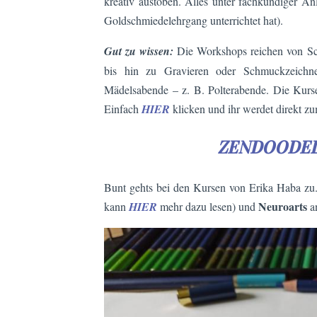
kreativ austoben. Alles unter fachkundiger A
Goldschmiedelehrgang unterrichtet hat).
Gut zu wissen:
Die Workshops reichen von Sc
bis hin zu Gravieren oder Schmuckzeichne
Mädelsabende – z. B. Polterabende. Die Kurse
Einfach
HIER
klicken und ihr werdet direkt z
ZENDOODEL
Bunt gehts bei den Kursen von Erika Haba zu.
Neuroarts
kann
HIER
mehr dazu lesen) und
a