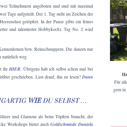
zwei Teilnehmern angeboten und sind mit maximal
zwei Tage aufgeteilt. Der 1. Tag steht im Zeichen der
erzenslust getöpfert. In der Pause gibts ein feines
terter und talentierter Hobbykoch). Tag No. 2 wird
Kennenlernen bzw. Reinschnuppern. Die dauern nur
 natürlich weg.
et ihr
HIER
. Übrigens hab ich selbst schon mal bei
Ha
rüber geschrieben. Lust drauf, ihn zu lesen?
Dann
Für all
gern in
IGARTIG
WIE
DU SELBST …
litzer und Glamour als beim Töpfern braucht, der
mucke Workshops bietet auch
Goldschmiede Daniela