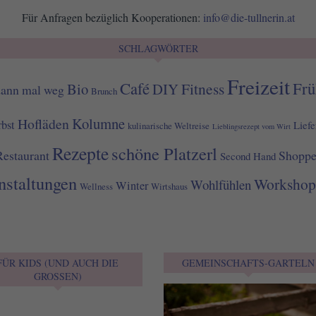
Für Anfragen bezüglich Kooperationen:
info@die-tullnerin.at
SCHLAGWÖRTER
Freizeit
Café
Frü
Fitness
Bio
DIY
dann mal weg
Brunch
Kolumne
Hofläden
bst
Liefe
kulinarische Weltreise
Lieblingsrezept vom Wirt
Rezepte
schöne Platzerl
Restaurant
Shopp
Second Hand
nstaltungen
Workshop
Wohlfühlen
Winter
Wellness
Wirtshaus
FÜR KIDS (UND AUCH DIE
GEMEINSCHAFTS-GARTELN
GROSSEN)