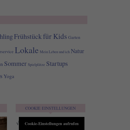
für Kids
Frühstück
hling
Garten
Lokale
Natur
rservice
Mein Leben und ich
Sommer
Startups
en
Spielplätze
s
Yoga
COOKIE EINSTELLUNGEN
√
Cookie-Einstellungen aufrufen