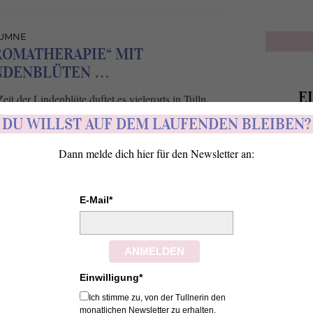
UMNE
ROMATHERAPIE“ MIT
NDENBLÜTEN …
E
eit der Lindenblüte duftet es vielerorts in Tulln.
DU WILLST AUF DEM LAUFENDEN BLEIBEN?
Wenn's 
Dann melde dich hier für den Newsletter an:
schnell, 
ÄLTERE BEITRÄGE
E-Mail*
ANMELDEN
Einwilligung*
Ich stimme zu, von der Tullnerin den
monatlichen Newsletter zu erhalten.