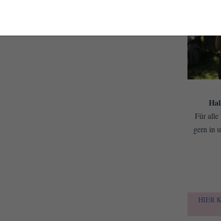
Hal
Für alle
gern in u
HIER 