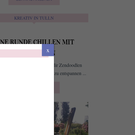
KREATIV IN TULLN
INE RUNDE CHILLEN MIT
x
ZENDOODLEN
mal wieder rund geht, hilft dir Zendoodlen
um dich wieder zu erden und zu entspannen ...
BEITRAG ANSEHEN