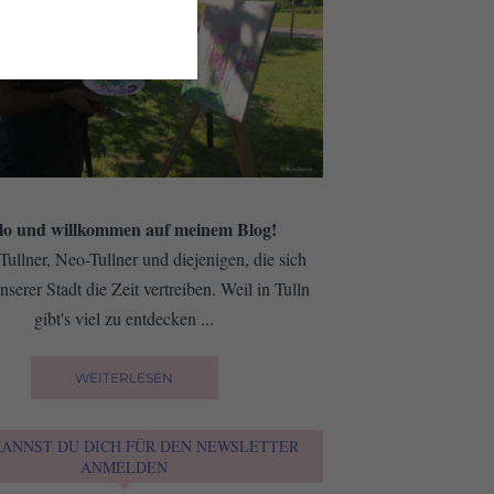
lo und willkommen auf meinem Blog!
 Tullner, Neo-Tullner und diejenigen, die sich
nserer Stadt die Zeit vertreiben. Weil in Tulln
gibt's viel zu entdecken ...
WEITERLESEN
KANNST DU DICH FÜR DEN NEWSLETTER
ANMELDEN