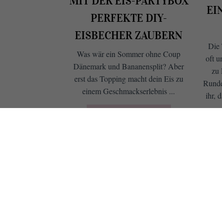
MIT DER EIS-PARTYBOX
EI
PERFEKTE DIY-
EISBECHER ZAUBERN
Die 
Was wär ein Sommer ohne Coup
oft u
Dänemark und Bananensplit? Aber
zu
erst das Topping macht dein Eis zu
Runde
einem Geschmackserlebnis ...
ihr, 
BEITRAG ANSEHEN