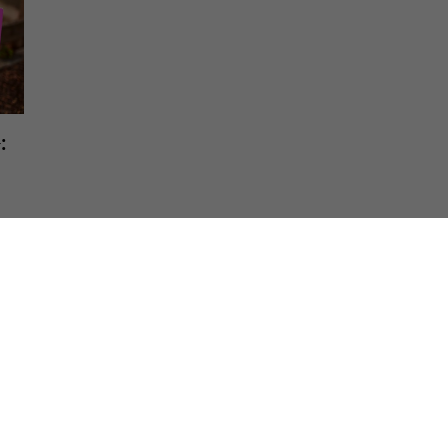
:
d
eise