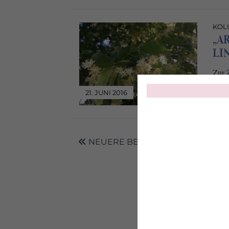
KOL
„A
LI
Zur Z
21. JUNI 2016
NEUERE BEITRÄGE
1
2
3