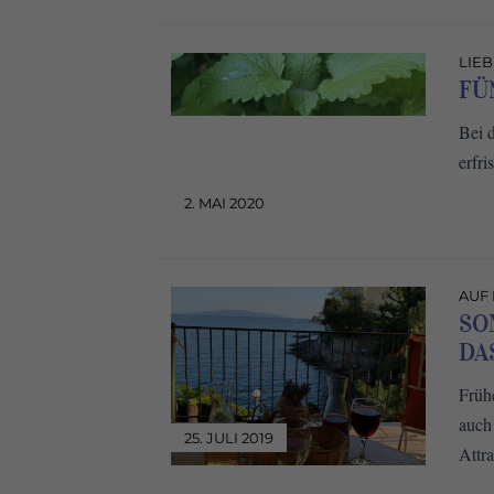
LIE
FÜ
Bei 
erfr
2. MAI 2020
AUF
SO
DA
Frühe
auch
25. JULI 2019
Attra