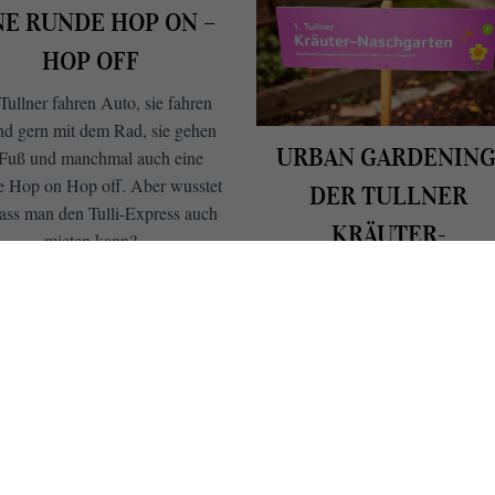
NE RUNDE HOP ON –
HOP OFF
Tullner fahren Auto, sie fahren
nd gern mit dem Rad, sie gehen
URBAN GARDENING
 Fuß und manchmal auch eine
 Hop on Hop off. Aber wusstet
DER TULLNER
dass man den Tulli-Express auch
KRÄUTER-
mieten kann?
NASCHGARTEN
BEITRAG ANSEHEN
Ein Garten für alle! Hier wird
gemeinsam gepflegt, gehegt un
geerntet. Geplaudert,
gelacht,gefachsimpelt. Urban
Gardening auf Tullner Art und W
...