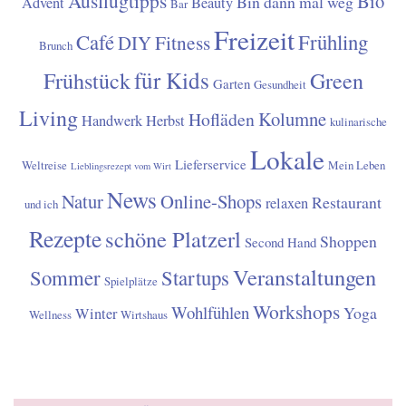
Ausflugtipps
Bio
Bin dann mal weg
Advent
Beauty
Bar
Freizeit
Café
Frühling
Fitness
DIY
Brunch
für Kids
Frühstück
Green
Garten
Gesundheit
Living
Kolumne
Hofläden
Handwerk
Herbst
kulinarische
Lokale
Lieferservice
Weltreise
Mein Leben
Lieblingsrezept vom Wirt
News
Natur
Online-Shops
Restaurant
relaxen
und ich
Rezepte
schöne Platzerl
Shoppen
Second Hand
Veranstaltungen
Sommer
Startups
Spielplätze
Workshops
Wohlfühlen
Yoga
Winter
Wellness
Wirtshaus